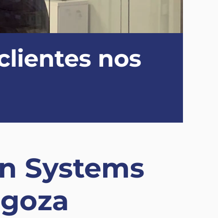
clientes nos
on Systems
ragoza