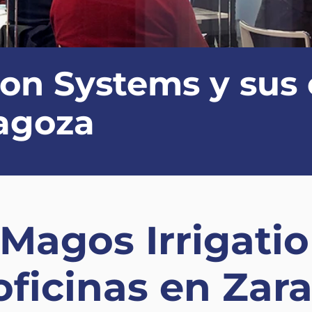
ion Systems y sus 
ragoza
Magos Irrigati
oficinas en Za