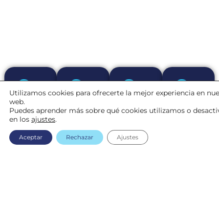
Utilizamos cookies para ofrecerte la mejor experiencia en nue
web.
Puedes aprender más sobre qué cookies utilizamos o desacti
+
+
+
+
en los
ajustes
.
2200
50
20.000
225
Aceptar
Rechazar
Ajustes
CLIENTES
PAÍSES
DISPOSITIVOS
INSTAL
Confiando
Presencia
Conectados
Partners
en
mundial
en
certificado
Spherag
tiempo
real