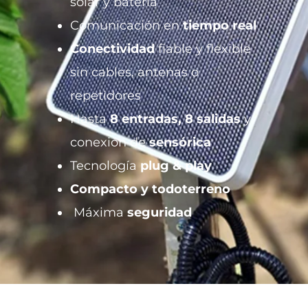
solar y batería
Comunicación en
tiempo real
Conectividad
fiable y flexible
sin cables, antenas o
repetidores
Hasta
8 entradas, 8 salidas
y
conexión de
sensórica
Tecnología
plug & play
Compacto y todoterreno
Máxima
seguridad