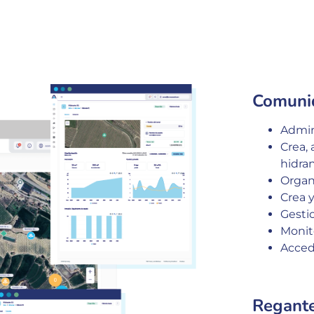
Comuni
Admin
Crea, 
hidran
Organi
Crea 
Gesti
Monit
Acced
Regant