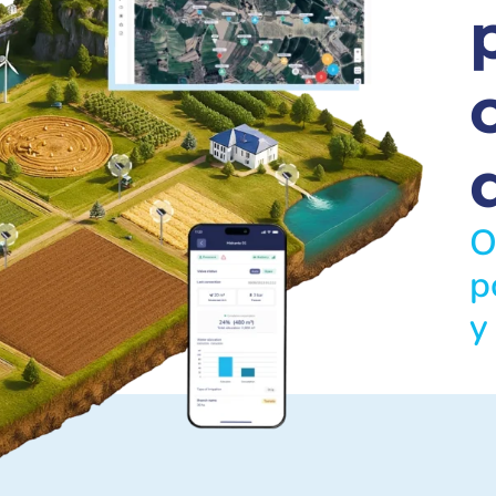
O
p
y