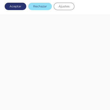
Aceptar
Rechazar
Ajustes
SPHERAG aterriza en Europa Central
Leer Más
AGRO BLOG
Sensores de suelo multinivel para
optimizar el riego agrícola