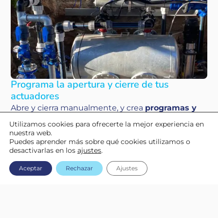
Programa la apertura y cierre de tus
actuadores
Abre y cierra manualmente, y crea
programas y
subprogramas de riego
para válvulas, bombas,
Utilizamos cookies para ofrecerte la mejor experiencia en
fertilizantes y agitadores. Puedes automatizar por
nuestra web.
Puedes aprender más sobre qué cookies utilizamos o
días y horas, o por otras condiciones.
desactivarlas en los
ajustes
.
Aceptar
Rechazar
Ajustes