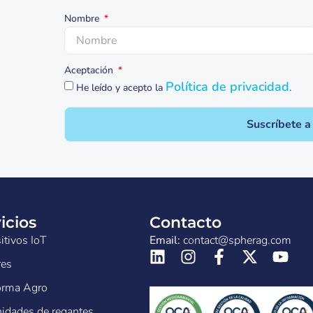
Nombre
Aceptación
Política de privacidad
He leído y acepto la
.
Suscríbete a
icios
Contacto
itivos IoT
Email:
contact@spherag.com
res
orma Agro
dades de regantes