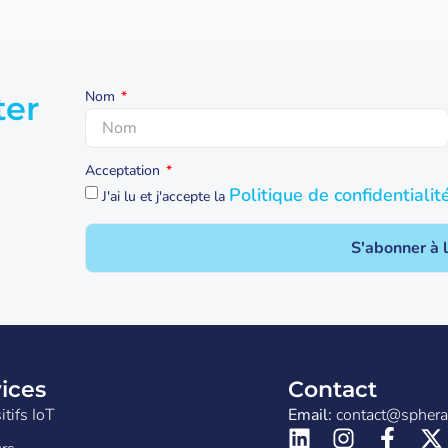
Nom
ter
Acceptation
Politique de confidentialit
J'ai lu et j'accepte la
S'abonner à 
ices
Contact
itifs IoT
Email:
contact@spher