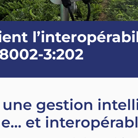
t l’interopérabili
8002-3:202
 une gestion intell
le… et interopérabl