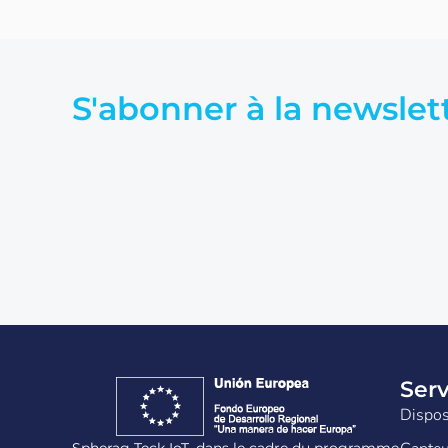
S'abonner à la newslet
Serv
Dispos
Spherag Teck IoT, dans le cadre du programme