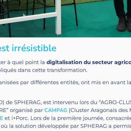
st irrésistible
er à quel point la
digitalisation du secteur agric
pliqués dans cette transformation.
nisées par différentes entités, ont mis en avan
CSO) de SPHERAG, est intervenu lors du “AGRO-C
CAMPAG
E” organisé par
(Cluster Aragonais des 
E
et i+Porc. Lors de la première journée, consacr
où la solution développée par SPHERAG a permis 