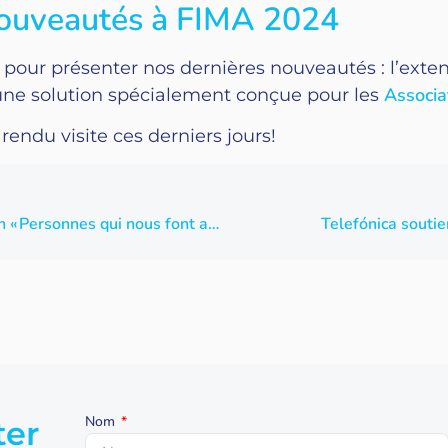
ouveautés à FIMA 2024
pour présenter nos dernières nouveautés : l’extens
Associa
une solution spécialement conçue pour les
 rendu visite ces derniers jours!
Jesús Ibáñez, figure marquante de l’exposition « Personnes qui nous font avancer » d’Amazon Web Services (AWS)
Telefónica soutie
Nom
ter