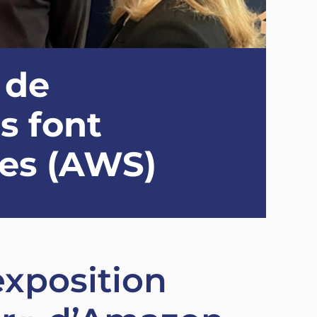
 de
s font
ces (AWS)
exposition