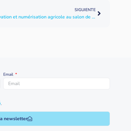
SIGUIENTE
SPHERAG à FIMA 2024 : innovation et numérisation agricole au salon de Saragosse
Email
é
.
la newsletter