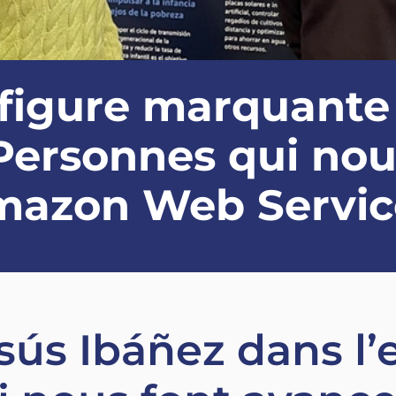
 figure marquante
 Personnes qui nou
Amazon Web Servi
esús Ibáñez dans l’