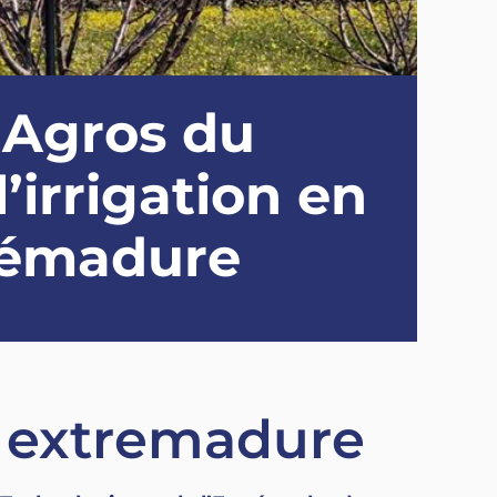
e Agros du
’irrigation en
rémadure
en extremadure