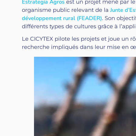
Estrategia Agros
est un projet mené par l
Junte d’E
organisme public relevant de la
développement rural (FEADER)
. Son object
différents types de cultures grâce à l’app
Le CICYTEX pilote les projets et joue un rô
recherche impliqués dans leur mise en 