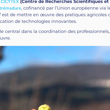
CICYTEX
e
(Centre de Recherches Scientifiques et
strémadure
, cofinancé par l’Union européenne via l
if est de mettre en œuvre des pratiques agricoles 
lication de technologies innovantes.
le central dans la coordination des professionnels,
œuvre.