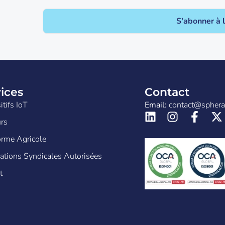
S'abonner à 
ices
Contact
itifs IoT
Email:
contact@spher
rs
orme Agricole
ations Syndicales Autorisées
t