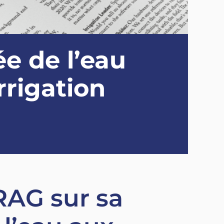
ée de l’eau
rrigation
RAG sur sa