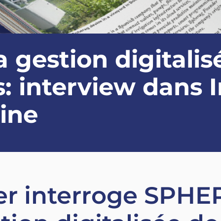
gestion digitalis
: interview dans I
ine
der interroge SPHE