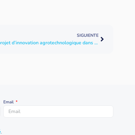
SIGUIENTE
Expansión met en lumière un projet d’innovation agrotechnologique dans l’irrigation de John Deere auquel participe SPHERAG
Email
é
.