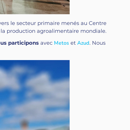
 vers le secteur primaire menés au Centre
s la production agroalimentaire mondiale.
Met
o
s
Azud
ous participons
avec
et
. Nous