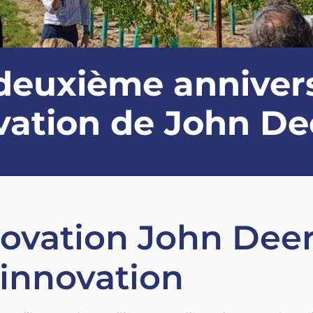
euxième annivers
vation de John De
novation John Deer
’innovation