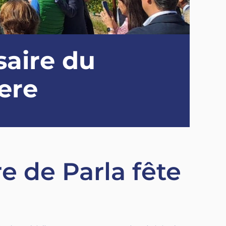
aire du
ere
e de Parla fête